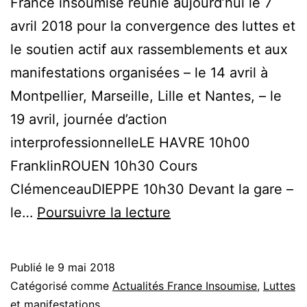
France insoumise réunie aujourd’hui le 7
avril 2018 pour la convergence des luttes et
le soutien actif aux rassemblements et aux
manifestations organisées – le 14 avril à
Montpellier, Marseille, Lille et Nantes, – le
19 avril, journée d’action
interprofessionnelleLE HAVRE 10h00
FranklinROUEN 10h30 Cours
ClémenceauDIEPPE 10h30 Devant la gare –
Stop
le…
Poursuivre la lecture
Macron
!
Publié le
9 mai 2018
Mobilisation…
Catégorisé comme
Actualités France Insoumise
,
Luttes
et manifestations