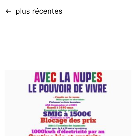
Pagination
plus récentes
des
publications