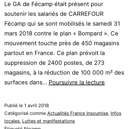
Le GA de Fécamp était présent pour
soutenir les salariés de CARREFOUR
Fécamp qui se sont mobilisés le samedi 31
mars 2018 contre le plan « Bompard ». Ce
mouvement touche près de 450 magasins
partout en France. Ce plan prévoit la
suppression de 2400 postes, de 273
magasins, à la réduction de 100 000 m² des
Mobilisa
surfaces dans…
Poursuivre la lecture
Carrefou
Fécamp
Publié le
1 avril 2018
Catégorisé comme
Actualités France Insoumise
,
Infos
locales
,
Luttes et manifestations
Étiqueté
Fécamp