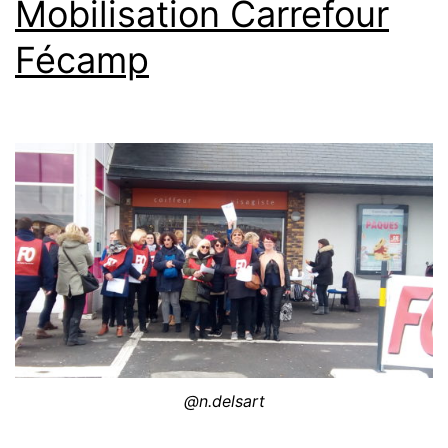
Mobilisation Carrefour
10
he
Fécamp
@n.delsart