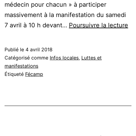
médecin pour chacun » à participer
massivement à la manifestation du samedi
« 
7 avril à 10 h devant…
Poursuivre la lecture
mé
po
Publié le
4 avril 2018
ch
Catégorisé comme
Infos locales
,
Luttes et
–
manifestations
Étiqueté
Fécamp
A
Fé
le
7
avr
à