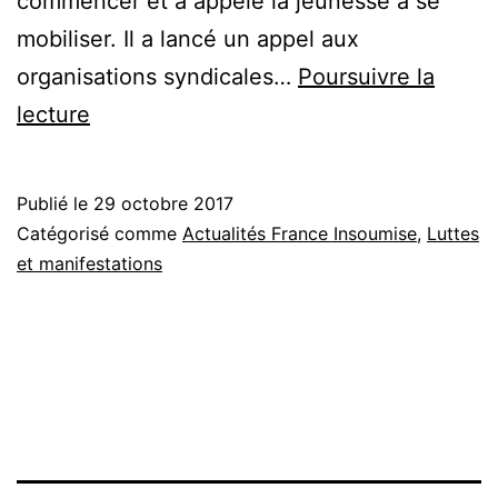
commencer et a appelé la jeunesse à se
mobiliser. Il a lancé un appel aux
organisations syndicales…
Poursuivre la
Marche
lecture
des
insoumis
Publié le
29 octobre 2017
du
Catégorisé comme
Actualités France Insoumise
,
Luttes
23
et manifestations
septembre
2017