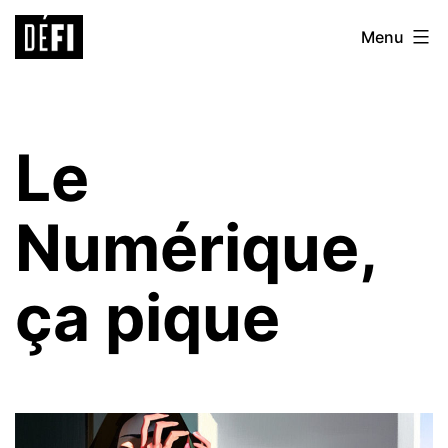
Aller
Défi
Menu
au
9ème
contenu
Le
Numérique,
ça pique