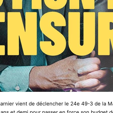
arnier vient de déclencher le 24e 49-3 de la M
ans et demi pour passer en force son budget d