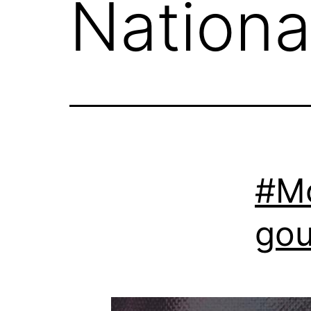
Nationa
#Mo
gou