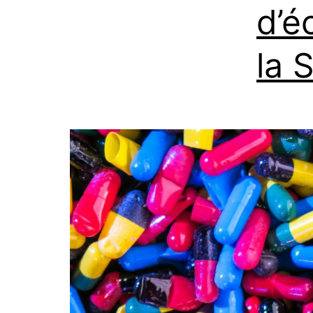
d’é
la 