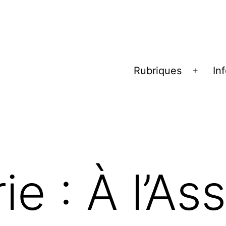
Rubriques
In
Ouvrir
le
menu
ie :
À l’A