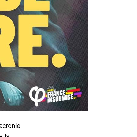
acronie
e la