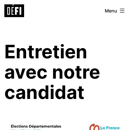
Aller
Défi
Menu
au
9ème
contenu
Entretien
avec notre
candidat