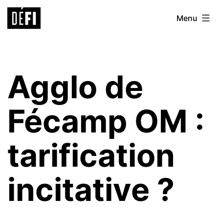
Aller
Défi
Menu
au
9ème
contenu
Agglo de
Fécamp OM :
tarification
incitative ?