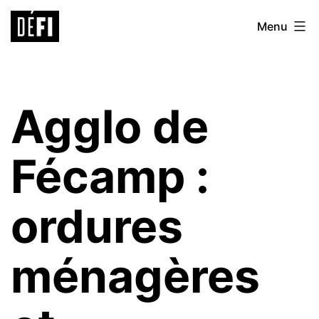
Aller
Défi
Menu
au
9ème
contenu
Agglo de
Fécamp :
ordures
ménagères