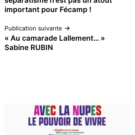
séparatisme n’est pas un atout
l’article
important pour Fécamp !
Publication suivante
« Au camarade Lallement… »
Sabine RUBIN