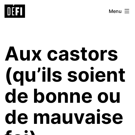
Aller
Défi
Menu
au
9ème
contenu
Aux castors
(qu’ils soient
de bonne ou
de mauvaise