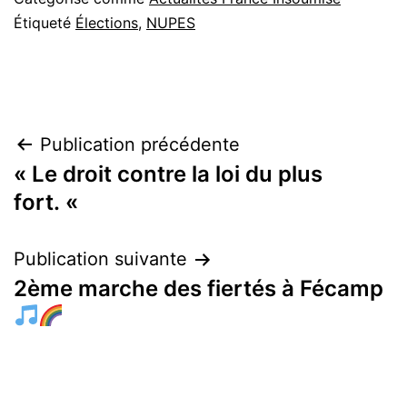
Étiqueté
Élections
,
NUPES
Navigation
Publication précédente
« Le droit contre la loi du plus
de
fort. «
l’article
Publication suivante
2ème marche des fiertés à Fécamp