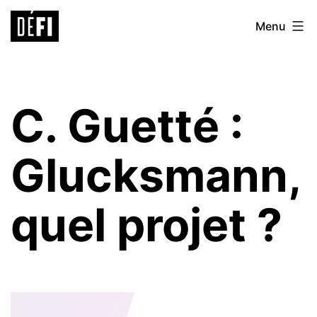
Aller
Défi
Menu
au
9ème
contenu
C. Guetté :
Glucksmann,
quel projet ?