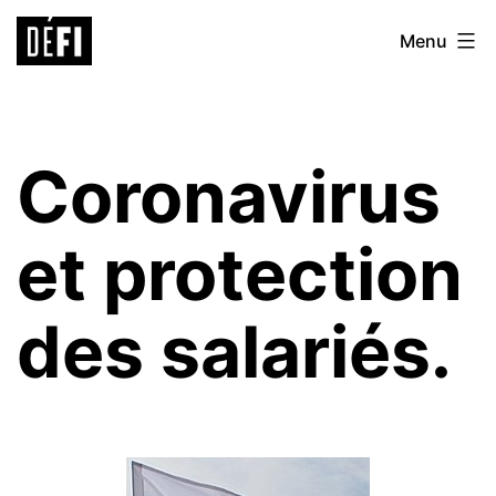
Aller
Défi
Menu
au
9ème
contenu
Coronavirus
et protection
des salariés.