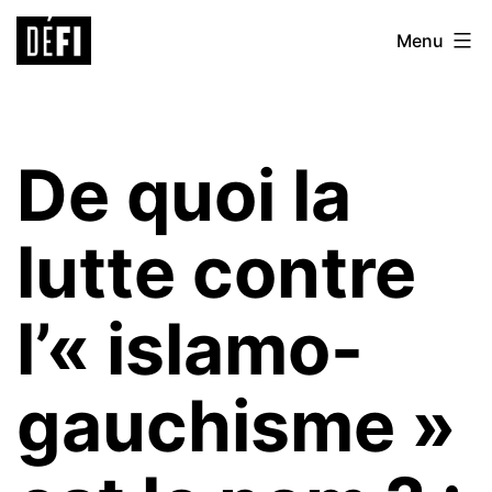
Aller
Défi
Menu
au
9ème
contenu
De quoi la
lutte contre
l’« islamo-
gauchisme »