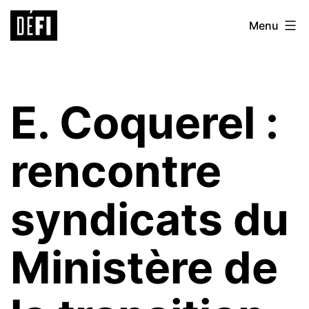
Aller
Défi
Menu
au
9ème
contenu
E. Coquerel :
rencontre
syndicats du
Ministère de