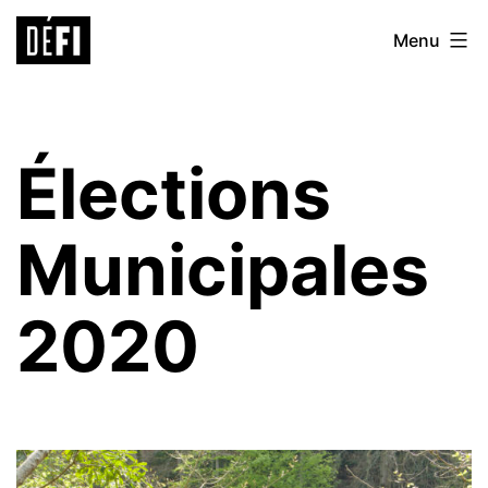
Aller
Défi
Menu
au
9ème
contenu
Élections
Municipales
2020