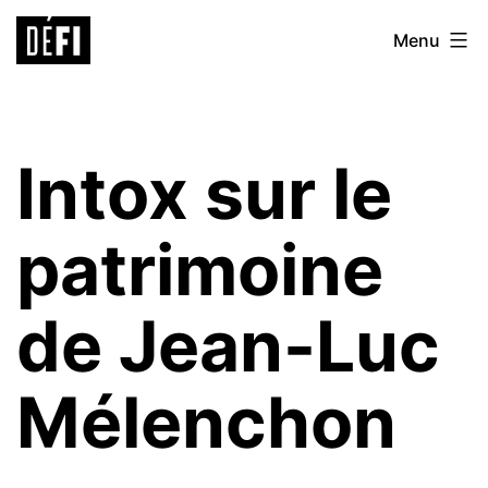
Aller
Défi
Menu
au
9ème
contenu
Intox sur le
patrimoine
de Jean-Luc
Mélenchon