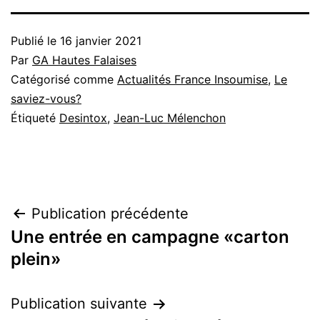
Publié le
16 janvier 2021
Par
GA Hautes Falaises
Catégorisé comme
Actualités France Insoumise
,
Le
saviez-vous?
Étiqueté
Desintox
,
Jean-Luc Mélenchon
Navigation
Publication précédente
Une entrée en campagne «carton
de
plein»
l’article
Publication suivante