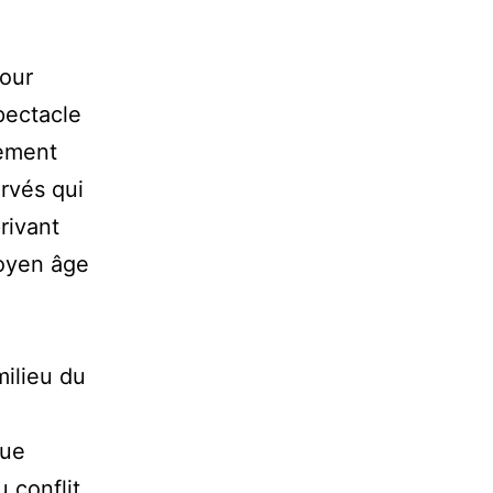
pour
pectacle
lement
ervés qui
rivant
moyen âge
milieu du
que
u conflit