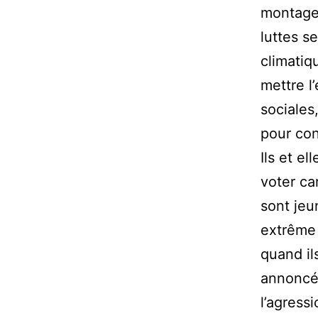
montage
luttes s
climatiq
mettre l
sociales
pour co
Ils et e
voter ca
sont jeu
extrême 
quand il
annoncé 
l’agress