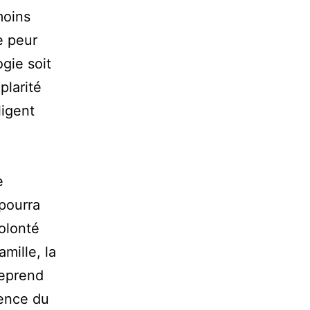
moins
e peur
gie soit
plarité
ligent
e
pourra
volonté
mille, la
reprend
ience du