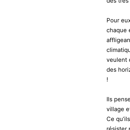
des très 
Pour eux
chaque e
affligea
climatiq
veulent 
des hori
!
Ils pens
village 
Ce qu’il
résister