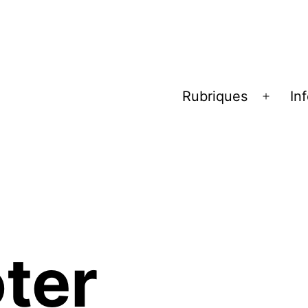
Rubriques
In
Ouvrir
le
menu
oter