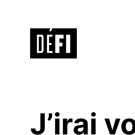
Aller
au
contenu
Défi
9ème
J’irai v