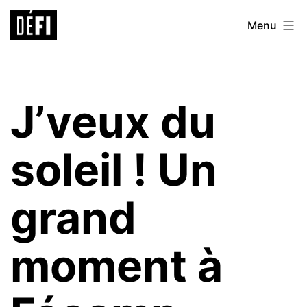
Aller
Défi
Menu
au
9ème
contenu
J’veux du
soleil ! Un
grand
moment à