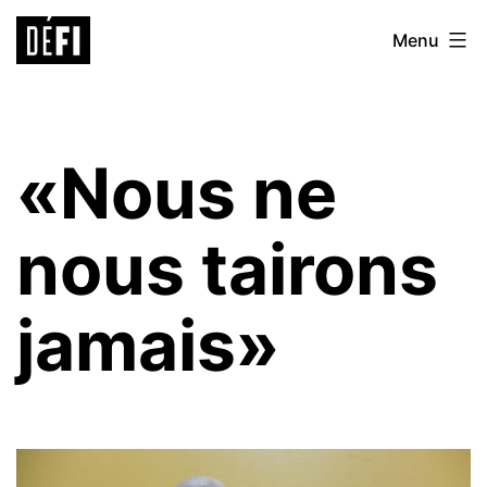
Aller
Défi
Menu
au
9ème
contenu
«Nous ne
nous tairons
jamais»