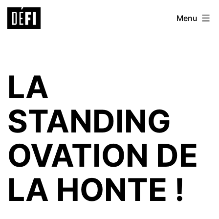
Aller
Défi
Menu
au
9ème
contenu
LA
STANDING
OVATION DE
LA HONTE !