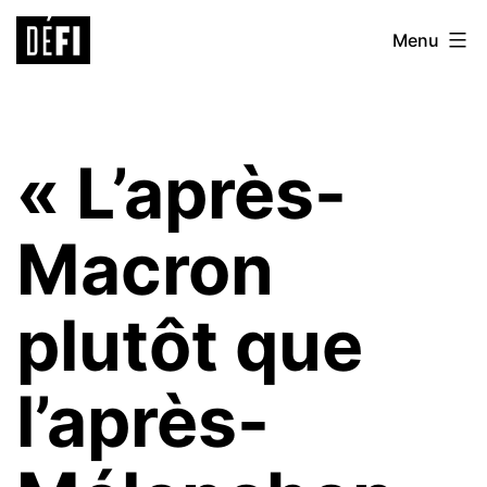
Aller
Défi
Menu
au
9ème
contenu
« L’après-
Macron
plutôt que
l’après-