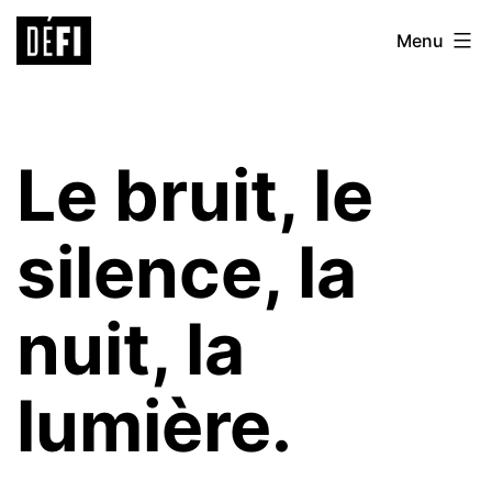
Aller
Défi
Menu
au
9ème
contenu
Le bruit, le
silence, la
nuit, la
lumière.