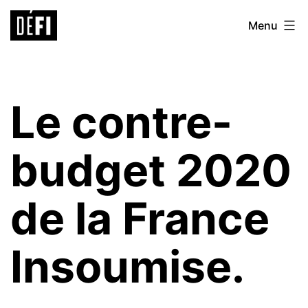
Aller
Défi
Menu
au
9ème
contenu
Le contre-
budget 2020
de la France
Insoumise.