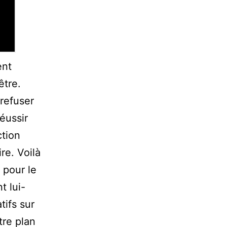
ent
être.
 refuser
éussir
ction
re. Voilà
 pour le
t lui-
tifs sur
tre plan