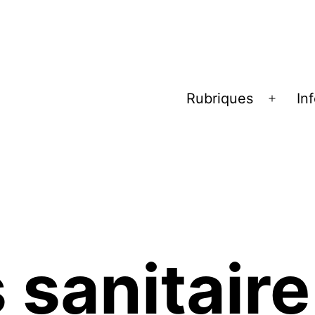
Rubriques
In
Ouvrir
le
menu
 sanitaire