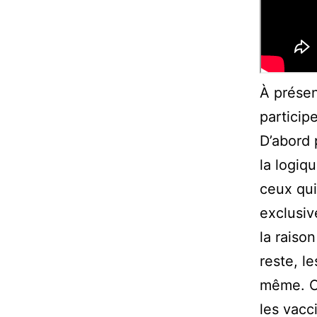
À présen
particip
D’abord 
la logiq
ceux qui
exclusiv
la raiso
reste, l
même. Ce
les vacc