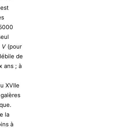
 est
es
75000
seul
e
V
(pour
lébile de
 ans ; à
u XVIIe
 galères
ique.
e la
ins à