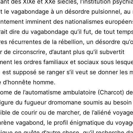
ant des XIXe et XXe siècles, l’institution psychi
it le vagabondage à un désordre pulsionnel, a
rontement imminent des nationalismes européen
ait dire du vagabondage qu’il fut, de tout temp
res récurrentes de la rébellion, un désordre qu’
r de circonscrire, d’autant plus qu’il subvertit
ment les ordres familiaux et sociaux sous lesqu
du est supposé se ranger s’il veut se donner les
ie d’honnête homme.
ome de l’automatisme ambulatoire (Charcot) de
figure du fugueur dromomane soumis au besoin
sible de courir ou de marcher, de l’aliéné voyag
rène vagabond, le profil énigmatique du voyag
ique en quête d’autre chose, qu’il recherche d