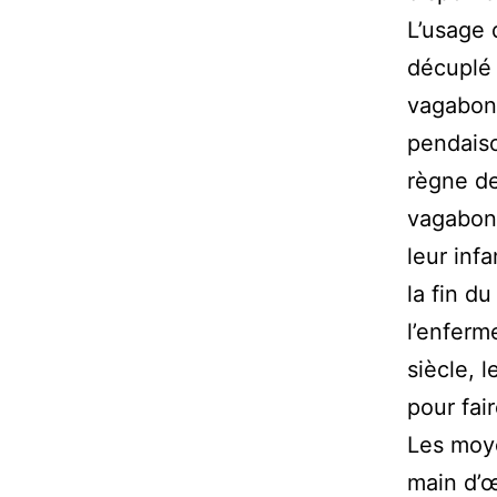
L’usage 
décuplé 
vagabond
pendaiso
règne de
vagabond
leur inf
la fin d
l’enferm
siècle, 
pour fai
Les moye
main d’œ