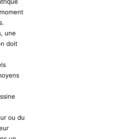
atrique
u moment
s.
s, une
on doit
els
 moyens
ssine
eur ou du
eur
ans un