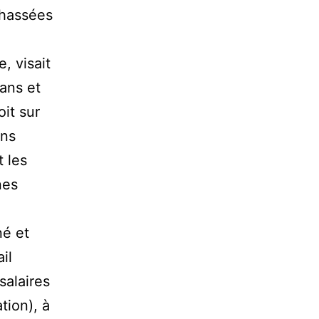
chassées
, visait
ans et
oit sur
ans
t les
nes
né et
il
salaires
ation), à