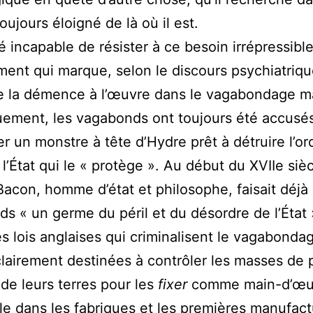
toujours éloigné de là où il est.
é incapable de résister à ce besoin irrépressibl
ent qui marque, selon le discours psychiatriqu
de la démence à l’œuvre dans le vagabondage ma
uement, les vagabonds ont toujours été accusé
er un monstre à tête d’Hydre prêt à détruire l’or
 l’État qui le « protège ». Au début du XVIIe sièc
Bacon, homme d’état et philosophe, faisait déjà
s « un germe du péril et du désordre de l’État 
s lois anglaises qui criminalisent le vagabonda
clairement destinées à contrôler les masses de
de leurs terres pour les
fixer
comme main-d’œu
le dans les fabriques et les premières manufact