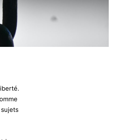
iberté.
s comme
sujets