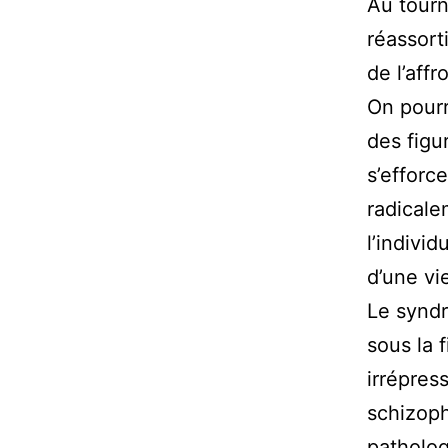
Au tourn
réassort
de l’aff
On pourr
des figu
s’efforce
radicale
l’indivi
d’une v
Le syndr
sous la 
irrépres
schizoph
patholog