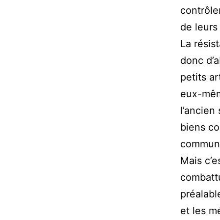
contrôle
de leurs 
La résis
donc d’a
petits a
eux-mêm
l’ancien
biens co
communa
Mais c’e
combattu
préalabl
et les m