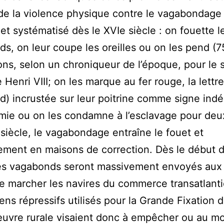
de la violence physique contre le vagabondage
et systématisé dès le XVIe siècle : on fouette l
s, on leur coupe les oreilles ou on les pend (
ns, selon un chroniqueur de l’époque, pour le 
 Henri VIII; on les marque au fer rouge, la lettr
) incrustée sur leur poitrine comme signe indé
amie ou on les condamne à l’esclavage pour deux
u siècle, le vagabondage entraîne le fouet et
ement en maisons de correction. Dès le début d
les vagabonds seront massivement envoyés aux
re marcher les navires du commerce transatlant
ns répressifs utilisés pour la Grande Fixation d
uvre rurale visaient donc à empêcher ou au mo