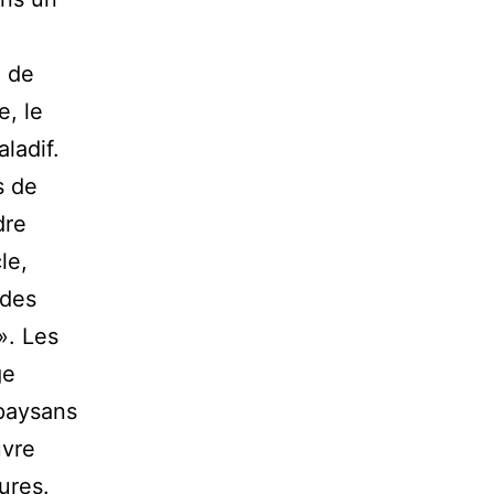
e de
e, le
ladif.
s de
dre
le,
 des
». Les
ge
 paysans
vre
ures.