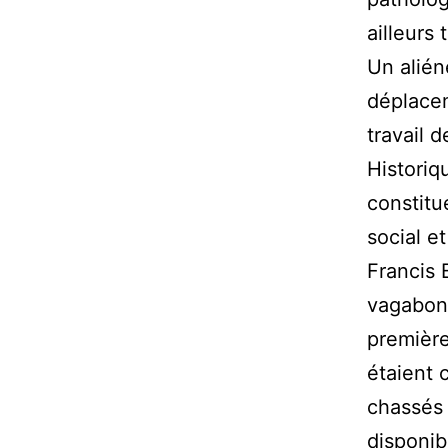
ailleurs 
Un alién
déplacem
travail 
Historiq
constitu
social et
Francis 
vagabond
première
étaient 
chassés 
disponib