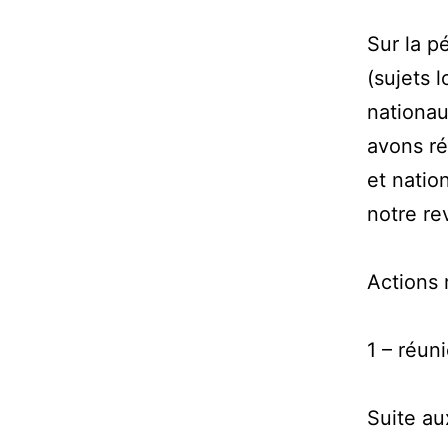
Sur la p
(sujets 
nationau
avons ré
et natio
notre re
Actions 
1 – réun
Suite au