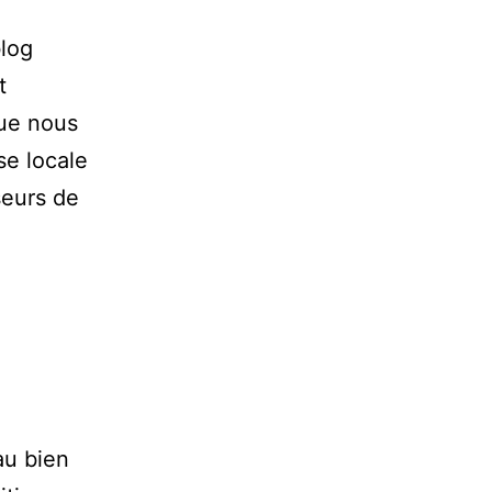
blog
t
que nous
se locale
seurs de
au bien