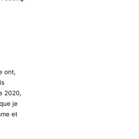
e ont,
is
e 2020,
 que je
sme et