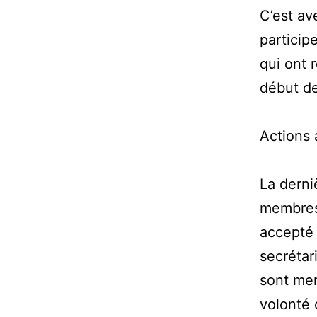
C’est av
particip
qui ont 
début d
Actions 
La derni
membres 
accepté 
secrétar
sont me
volonté 