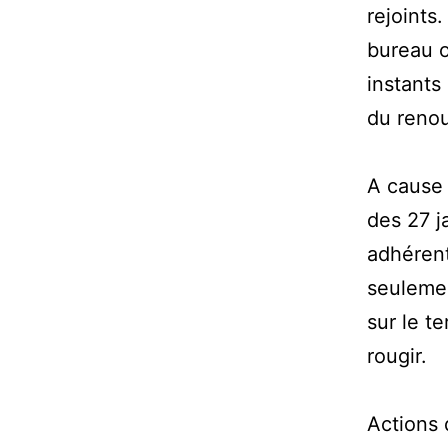
rejoints
bureau o
instants
du reno
A cause 
des 27 j
adhéren
seulemen
sur le t
rougir.
Actions