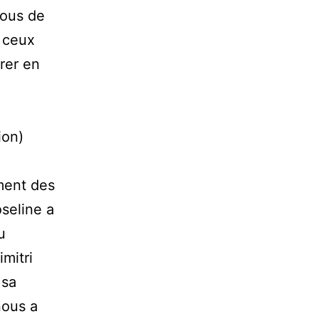
tous de
t ceux
rer en
ion)
ment des
seline a
u
imitri
 sa
nous a