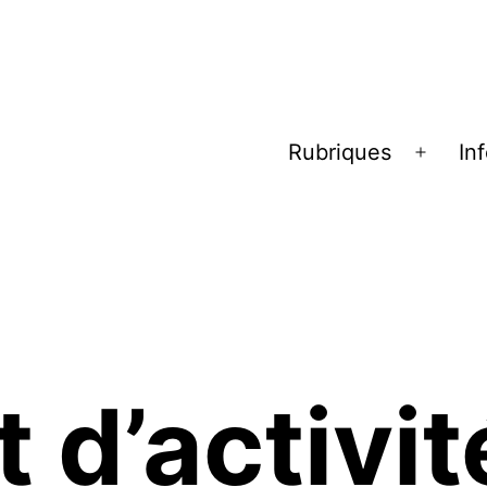
Rubriques
In
Ouvrir
le
menu
 d’activit