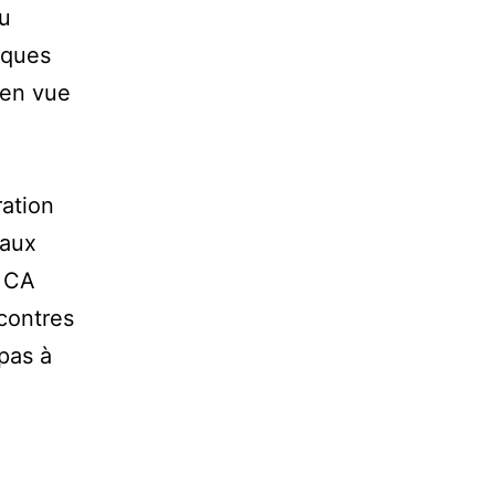
du
lques
 en vue
ration
 aux
x CA
contres
 pas à