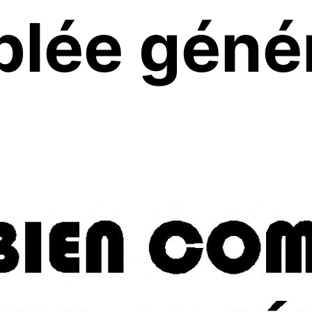
lée géné