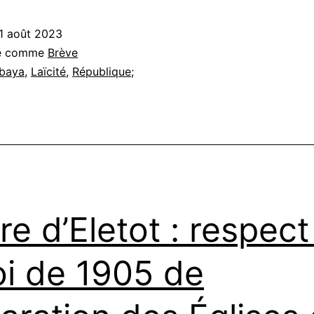
1 août 2023
sé comme
Brève
baya
,
Laïcité
,
République;
re d’Eletot : respect
loi de 1905 de