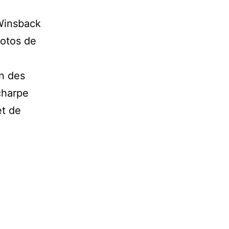
Winsback
hotos de
on des
charpe
et de