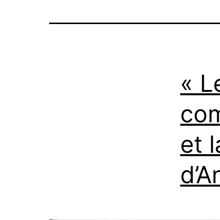
« L
com
et 
d’A