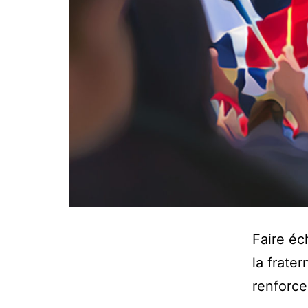
Faire éch
la frater
renforce