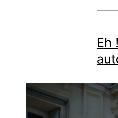
Eh 
aut