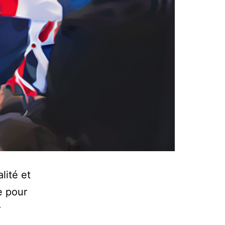
lité et
re pour
r