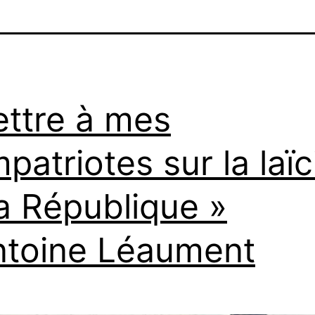
ettre à mes
patriotes sur la laïc
la République »
ntoine Léaument