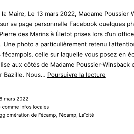
la Maire, Le 13 mars 2022, Madame Poussier-
 sur sa page personnelle Facebook quelques p
Pierre des Marins à Életot prises lors d’un office
x. Une photo a particulièrement retenu l’attenti
 fécampois, celle sur laquelle vous posez en é
glise aux côtés de Madame Poussier-Winsback 
Maire
r Bazille. Nous…
Poursuivre la lecture
d’Eletot
:
6 mars 2022
respect
sé comme
Infos locales
de
gglomération de Fécamp
,
Fécamp
,
Laïcité
la