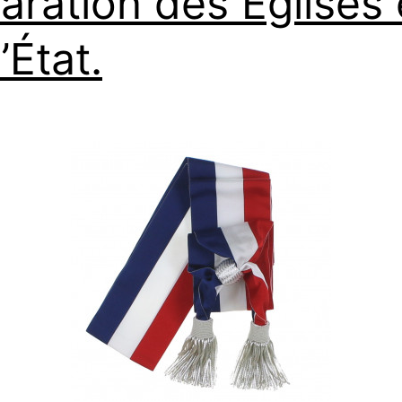
aration des Églises 
’État.