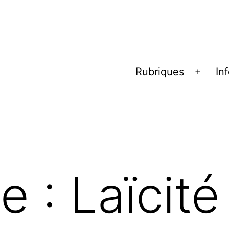
Rubriques
In
Ouvrir
le
menu
te :
Laïcité