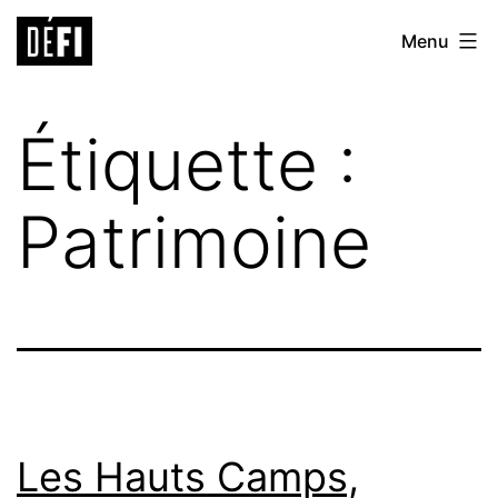
Aller
Défi
Menu
au
9ème
contenu
Étiquette :
Patrimoine
Les Hauts Camps,