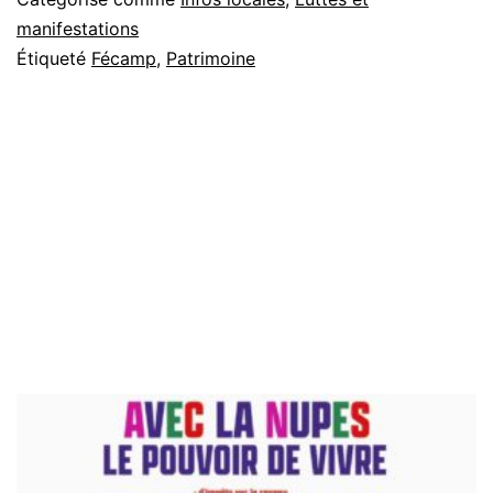
ouvri
manifestations
Étiqueté
Fécamp
,
Patrimoine
de
Féca