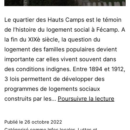
Le quartier des Hauts Camps est le témoin
de l’histoire du logement social à Fécamp. A
la fin du XIXè siècle, la question du
logement des familles populaires devient
importante car elles vivent souvent dans
des conditions indignes. Entre 1894 et 1912,
3 lois permettent de développer des
programmes de logements sociaux
Les
construits par les…
Poursuivre la lecture
Hauts
Camp
Publié le
26 octobre 2022
patri
Catégorisé comme
Infos locales
,
Luttes et