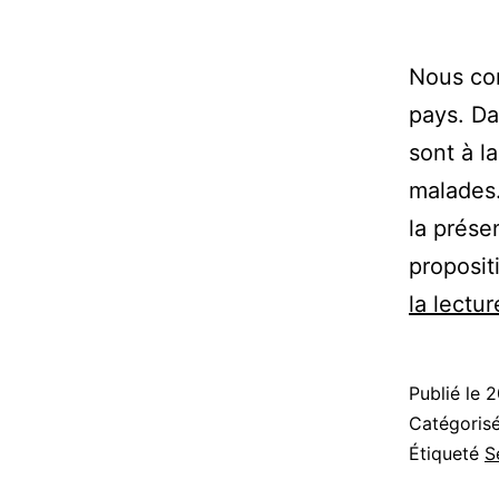
Nous con
pays. Da
sont à l
malades
la prése
proposit
la lectur
Publié le
2
Catégori
Étiqueté
S