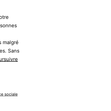
otre
rsonnes
s malgré
es. Sans
ursuivre
e sociale