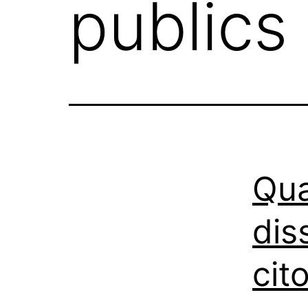
publics
Qua
dis
cit