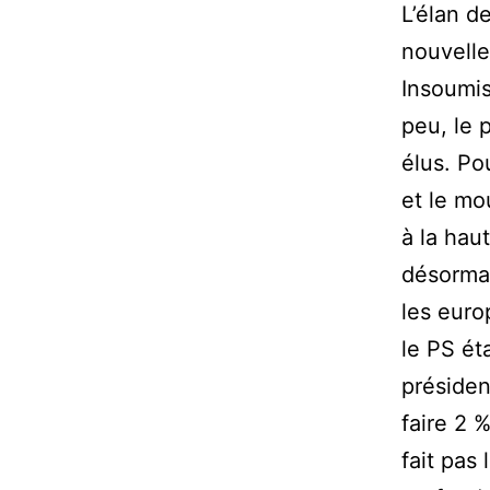
L’élan d
nouvelle
Insoumis
peu, le p
élus. Po
et le mo
à la hau
désorma
les euro
le PS ét
présiden
faire 2 
fait pas