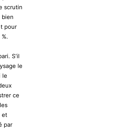
e scrutin
 bien
nt pour
 %.
ri. S’il
aysage le
 le
 deux
trer ce
les
 et
é par