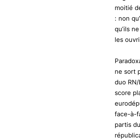
moitié d
: non qu
qu’ils n
les ouvr
Paradoxa
ne sort 
duo RN/L
score pl
eurodépu
face-à-f
partis d
républic