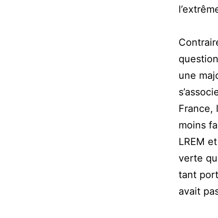
l’extrêm
Contrair
question
une majo
s’associ
France, 
moins fa
LREM et 
verte qu
tant por
avait pa