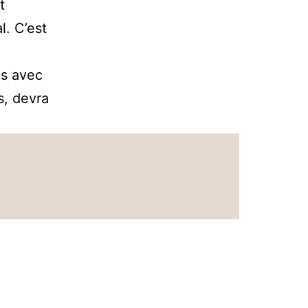
t
. C’est
es avec
s, devra