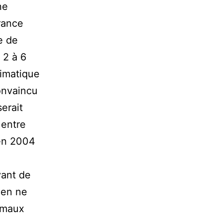
ne
rance
e de
 2 à 6
limatique
onvaincu
serait
 entre
 en 2004
vant de
éen ne
s maux