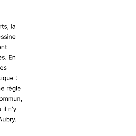
ts, la
essine
ent
es. En
les
tique :
ne règle
 commun,
il n’y
Aubry.