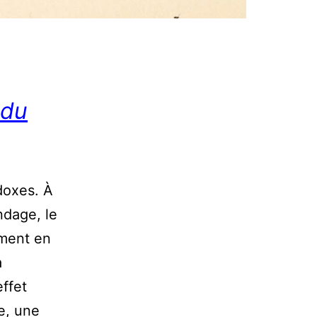
 du
doxes. À
ndage, le
ement en
a
effet
e, une