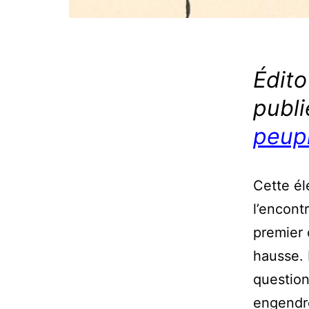
Édit
publi
peup
Cette él
l’encont
premier 
hausse. 
question 
engendré