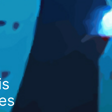
is
es