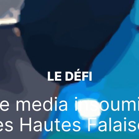
LE DÉFI
e media insoum
es Hautes Falais