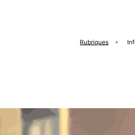
Rubriques
In
Ouvrir
le
menu