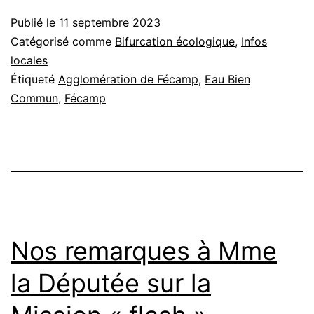
de
Publié le
11 septembre 2023
Fécamp
Catégorisé comme
Bifurcation écologique
,
Infos
:
locales
Étiqueté
Agglomération de Fécamp
,
Eau Bien
il
Commun
,
Fécamp
n’y
a
pas
de
petites
victoires
Nos remarques à Mme
la Députée sur la