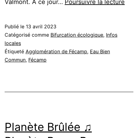
Aggl
Valmont. A ce jour…
Poursuivre la lecture
de
Féc
Publié le
13 avril 2023
:
Catégorisé comme
Bifurcation écologique
,
Infos
stop
locales
Étiqueté
Agglomération de Fécamp
,
Eau Bien
aux
Commun
,
Fécamp
tarif
dégr
de
l’eau
Planète Brûlée ♫