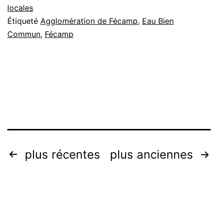
l’eau…
locales
Étiqueté
Agglomération de Fécamp
,
Eau Bien
Commun
,
Fécamp
Pagination
plus récentes
plus anciennes
des
publications