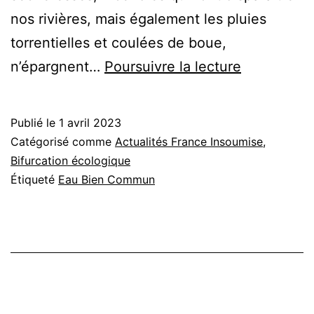
nos rivières, mais également les pluies
torrentielles et coulées de boue,
Notre
n’épargnent…
Poursuivre la lecture
plan
pour
Publié le
1 avril 2023
protéger
Catégorisé comme
Actualités France Insoumise
,
l’eau,
Bifurcation écologique
Étiqueté
Eau Bien Commun
bien
commun
de
l’humanité