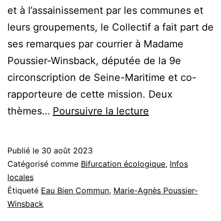
et à l’assainissement par les communes et
leurs groupements, le Collectif a fait part de
ses remarques par courrier à Madame
Poussier-Winsback, députée de la 9e
circonscription de Seine-Maritime et co-
rapporteure de cette mission. Deux
Nos
thèmes…
Poursuivre la lecture
remarques
à
Publié le
30 août 2023
Mme
Catégorisé comme
Bifurcation écologique
,
Infos
la
locales
Étiqueté
Eau Bien Commun
,
Marie-Agnès Poussier-
Députée
Winsback
sur