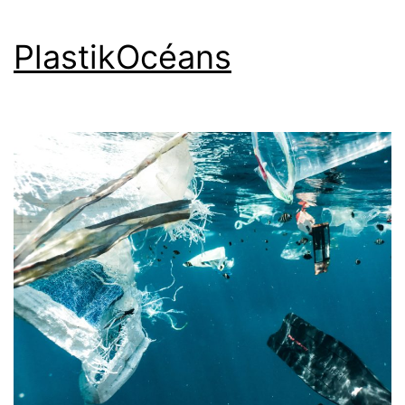
?
PlastikOcéans