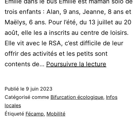
Emilie dans le bus Émilie est maman solo de
trois enfants : Alan, 9 ans, Jeanne, 8 ans et
Maëlys, 6 ans. Pour l’été, du 13 juillet au 20
août, elle les a inscrits au centre de loisirs.
Elle vit avec le RSA, c’est difficile de leur
offrir des activités et les petits sont
Bientôt
contents de…
Poursuivre la lecture
des
bus
Publié le
9 juin 2023
gratuits
Catégorisé comme
Bifurcation écologique
,
Infos
?
locales
Étiqueté
Fécamp
,
Mobilité