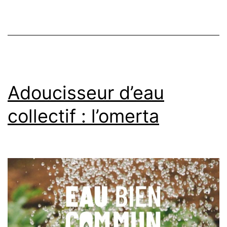
la
Mission
« flash »
Adoucisseur d’eau
collectif : l’omerta