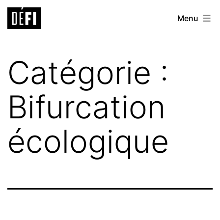
Aller
Défi
Menu
au
9ème
contenu
Catégorie :
Bifurcation
écologique