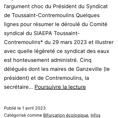
l’argument choc du Président du Syndicat
de Toussaint-Contremoulins Quelques
lignes pour résumer le déroulé du Comité
syndical du SIAEPA Toussaint-
Contremoulins* du 29 mars 2023 et illustrer
avec quelle légèreté ce syndicat des eaux
est honteusement administré. Cinq
délégués dont les maires de Ganzeville (le
président) et de Contremoulins, la
Augmentatio
secrétaire…
Poursuivre la lecture
des
tarifs
Publié le
1 avril 2023
de
Catégorisé comme
Bifurcation écologique
,
Infos