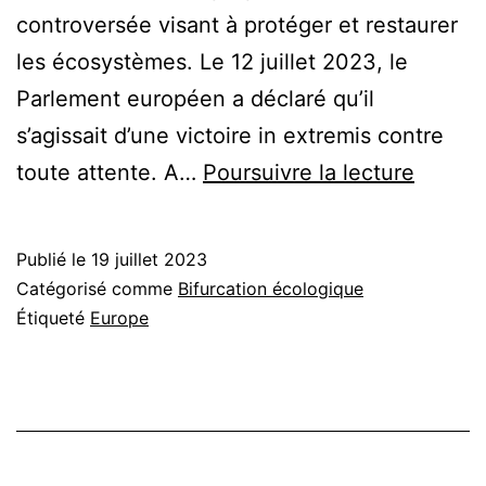
controversée visant à protéger et restaurer
les écosystèmes. Le 12 juillet 2023, le
Parlement européen a déclaré qu’il
s’agissait d’une victoire in extremis contre
Loi
toute attente. A…
Poursuivre la lecture
restaur
de
Publié le
19 juillet 2023
la
Catégorisé comme
Bifurcation écologique
nature,
Étiqueté
Europe
qu’est-
ce
que
c’est