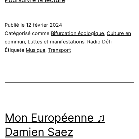
Poursuivre la lecture
veut
du
Publié le
12 février 2024
fret
Catégorisé comme
Bifurcation écologique
,
Culture en
ferroviaire
commun
,
Luttes et manifestations
,
Radio Défi
Étiqueté
Musique
,
Transport
♫
Planète
Boum
Boum
Mon Européenne ♫
Damien Saez