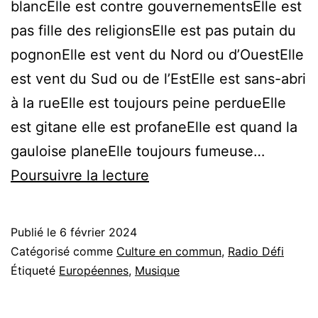
blancElle est contre gouvernementsElle est
pas fille des religionsElle est pas putain du
pognonElle est vent du Nord ou d’OuestElle
est vent du Sud ou de l’EstElle est sans-abri
à la rueElle est toujours peine perdueElle
est gitane elle est profaneElle est quand la
gauloise planeElle toujours fumeuse…
Mon
Poursuivre la lecture
Européenne
♫
Publié le
6 février 2024
Damien
Catégorisé comme
Culture en commun
,
Radio Défi
Saez
Étiqueté
Européennes
,
Musique