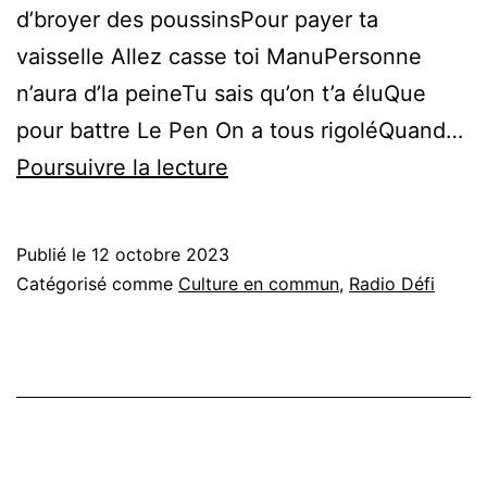
d’broyer des poussinsPour payer ta
vaisselle Allez casse toi ManuPersonne
n’aura d’la peineTu sais qu’on t’a éluQue
pour battre Le Pen On a tous rigoléQuand…
Ça
Poursuivre la lecture
va
Manu
Publié le
12 octobre 2023
? ♫ Agnès
Catégorisé comme
Culture en commun
,
Radio Défi
Bihl