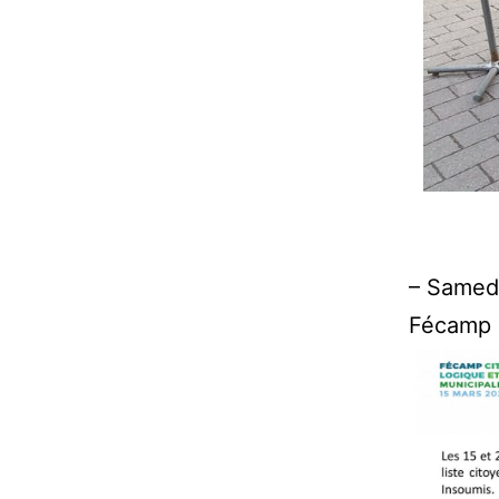
– Samedi
Fécamp