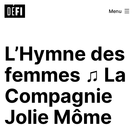
Aller
Défi
Menu
au
9ème
contenu
L’Hymne des
femmes ♫ La
Compagnie
Jolie Môme