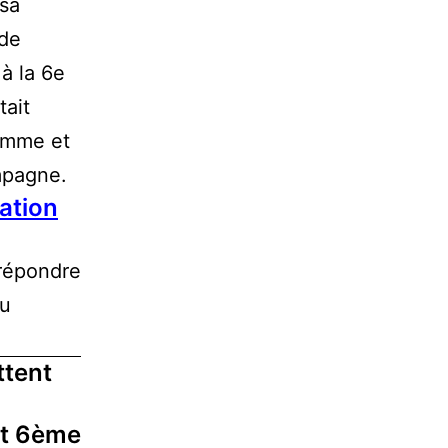
sa
 de
à la 6e
tait
amme et
mpagne.
ation
 répondre
du
ttent
et 6ème