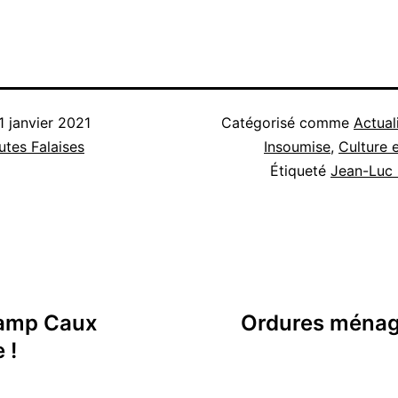
1 janvier 2021
Catégorisé comme
Actual
tes Falaises
Insoumise
,
Culture
Étiqueté
Jean-Luc
camp Caux
Ordures ménagè
 !