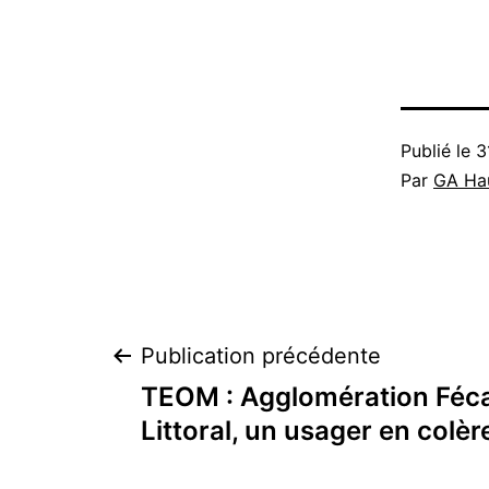
Publié le
3
Par
GA Hau
Navigation
Publication précédente
TEOM : Agglomération Fé
de
Littoral, un usager en colère