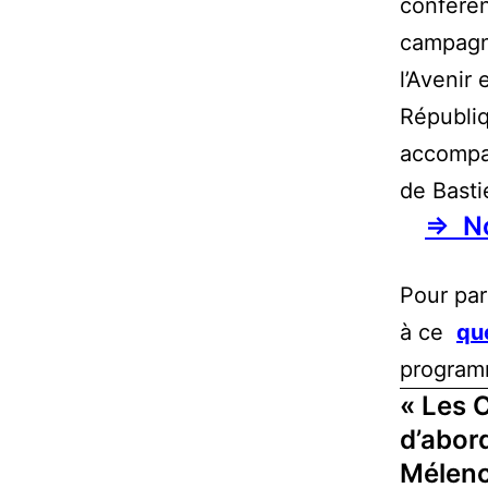
confére
campagne
l’Avenir
Républiqu
accompa
de Bast
⇒ No
Pour par
à ce
qu
program
« Les 
d’abord
Mélenc