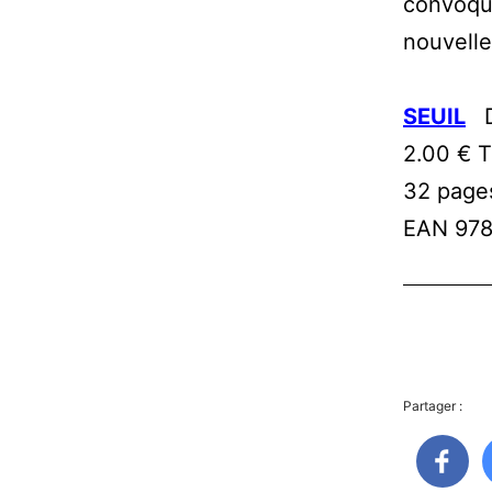
convoque
nouvelle
SEUIL
D
2.00 € 
32 page
EAN 97
Partager :