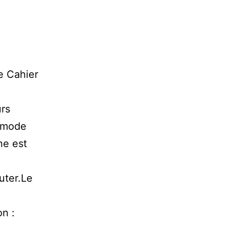
e Cahier
urs
e mode
ne est
uter.Le
n :