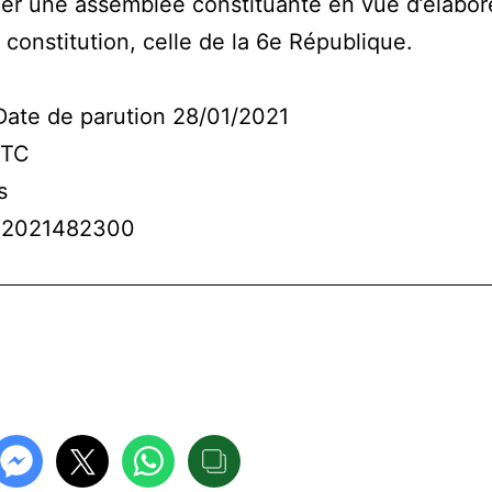
r une assemblée constituante en vue d’élabor
 constitution, celle de la 6e République.
ate de parution 28/01/2021
TTC
s
82021482300