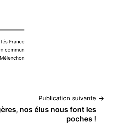
ités France
 en commun
 Mélenchon
Publication suivante
res, nos élus nous font les
poches !