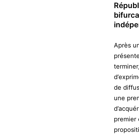
Républ
bifurc
indépe
Après u
présente
terminer
d’exprim
de diffu
une prem
d’acquér
premier 
proposi