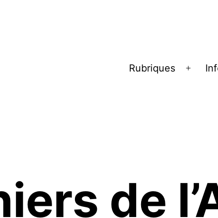
Rubriques
In
Ouvrir
le
menu
iers de l’