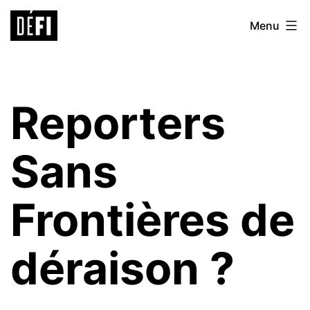
Aller
Défi
Menu
au
9ème
contenu
Reporters
Sans
Frontières de
déraison ?