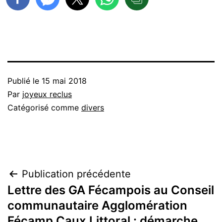
Publié le
15 mai 2018
Par
joyeux reclus
Catégorisé comme
divers
Navigation
Publication précédente
Lettre des GA Fécampois au Conseil
de
communautaire Agglomération
Fécamp Caux Littoral : démarche