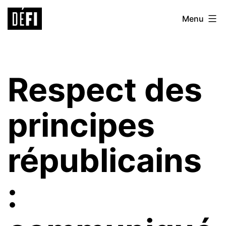
Aller
Défi
Menu
au
9ème
contenu
Respect des
principes
républicains
: