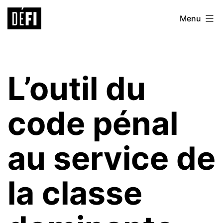
Aller
Défi
Menu
au
9ème
contenu
L’outil du
code pénal
au service de
la classe